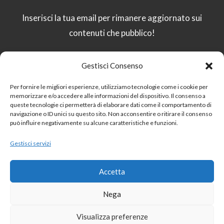
Inserisci la tua email per rimanere aggiornato sui
contenuti che pubblico!
Gestisci Consenso
Email
Per fornire le migliori esperienze, utilizziamo tecnologie come i cookie per
memorizzare e/o accedere alle informazioni del dispositivo. Il consenso a
queste tecnologie ci permetterà di elaborare dati come il comportamento di
Procedendo accetti la privacy policy
navigazione o ID unici su questo sito. Non acconsentire o ritirare il consenso
può influire negativamente su alcune caratteristiche e funzioni.
Gestisci servizi
Sito protetto da
reCAPTCHA:
Privacy
–
Termini
Accetta
Nega
Visualizza preferenze