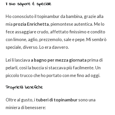
Il suo sapore é speciale
Ho conosciuto il topinambur da bambina, grazie alla
mia
prozia Enrichetta
, piemontese autentica. Me lo
fece assaggiare crudo, affettato finissimo e condito
con limone, aglio, prezzemolo, sale e pepe. Mi sembrò
speciale, diverso. Lo era davvero.
Lei li lasciava
a bagno per mezza giornata
prima di
pelarli, così la buccia si staccava più facilmente. Un
piccolo trucco che ho portato con me fino ad oggi.
Proprietà benefiche
Oltre al gusto, i
tuberi di topinambur
sono una
miniera di benessere: