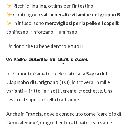
Ricchi di
inulina
, ottima per l’intestino
Contengono
sali minerali
e
vitamine del gruppo B
In infuso, sono
meravigliosi per la pelle e i capelli
:
tonificano, rinforzano, illuminano
Un dono che fa bene
dentro e fuori
.
Un tubero celebrato tra sagre e cucine
In Piemonte è amato e celebrato: alla
Sagra del
Ciapinabò di Carignano (TO)
, lo troverai in mille
varianti — fritto, in risotti, creme, crocchette. Una
festa del sapore e della tradizione.
Anche in
Francia
, dove è conosciuto come “carciofo di
Gerusalemme”, è ingrediente raffinato e versatile