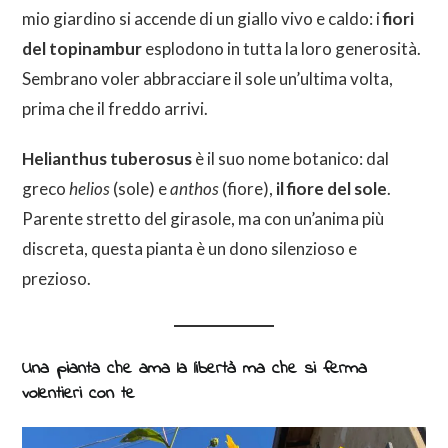
mio giardino si accende di un giallo vivo e caldo: i
fiori
del topinambur
esplodono in tutta la loro generosità.
Sembrano voler abbracciare il sole un’ultima volta,
prima che il freddo arrivi.
Helianthus tuberosus
è il suo nome botanico: dal
greco
helios
(sole) e
anthos
(fiore),
il fiore del sole
.
Parente stretto del girasole, ma con un’anima più
discreta, questa pianta è un dono silenzioso e
prezioso.
Una pianta che ama la libertà ma che si ferma
volentieri con te