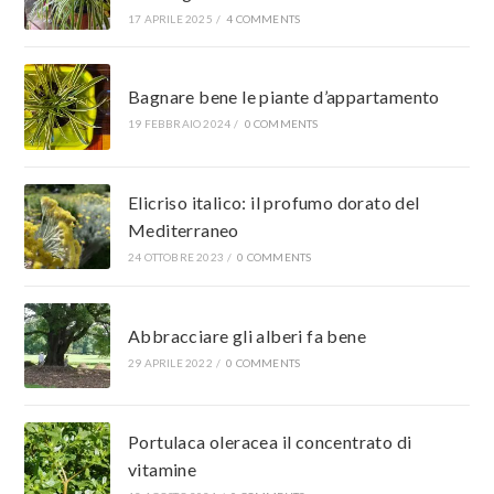
17 APRILE 2025
/
4 COMMENTS
Bagnare bene le piante d’appartamento
19 FEBBRAIO 2024
/
0 COMMENTS
Elicriso italico: il profumo dorato del
Mediterraneo
24 OTTOBRE 2023
/
0 COMMENTS
Abbracciare gli alberi fa bene
29 APRILE 2022
/
0 COMMENTS
Portulaca oleracea il concentrato di
vitamine