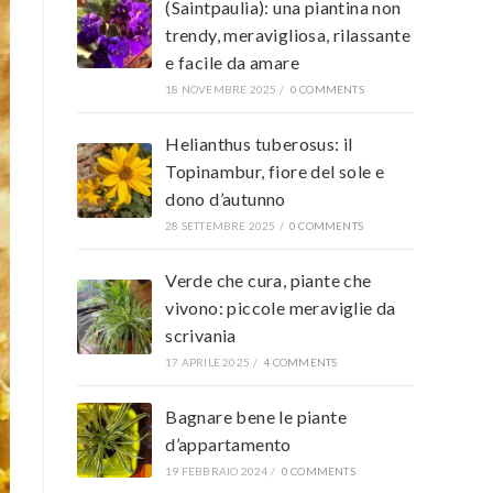
(Saintpaulia): una piantina non
trendy, meravigliosa, rilassante
e facile da amare
18 NOVEMBRE 2025
/
0 COMMENTS
Helianthus tuberosus: il
Topinambur, fiore del sole e
dono d’autunno
28 SETTEMBRE 2025
/
0 COMMENTS
Verde che cura, piante che
vivono: piccole meraviglie da
scrivania
17 APRILE 2025
/
4 COMMENTS
Bagnare bene le piante
d’appartamento
19 FEBBRAIO 2024
/
0 COMMENTS