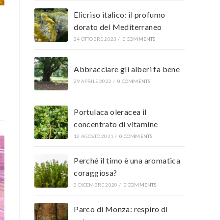
Elicriso italico: il profumo
dorato del Mediterraneo
24 OTTOBRE 2023
/
0 COMMENTS
Abbracciare gli alberi fa bene
29 APRILE 2022
/
0 COMMENTS
Portulaca oleracea il
concentrato di vitamine
12 AGOSTO 2021
/
0 COMMENTS
Perché il timo è una aromatica
coraggiosa?
3 DICEMBRE 2020
/
0 COMMENTS
Parco di Monza: respiro di