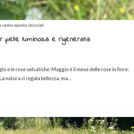
sa canina appena sbocciati
r pelle luminosa e rigenerata
io e le rose selvatiche: Maggio è il mese delle rose in fiore:
a natura ci regala bellezza, ma…