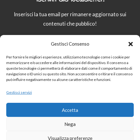
Inserisci la tua email per rimanere aggiornato sui
contenuti che pubblico!
Gestisci Consenso
Email
Per fornire le migliori esperienze, utilizziamo tecnologie come i cookie per
memorizzare e/o accedere alle informazioni del dispositivo. Il consenso a
queste tecnologie ci permetterà di elaborare dati come il comportamento di
Procedendo accetti la privacy policy
navigazione o ID unici su questo sito. Non acconsentire o ritirare il consenso
può influire negativamente su alcune caratteristiche e funzioni.
Gestisci servizi
Sito protetto da
reCAPTCHA:
Privacy
–
Termini
Accetta
Nega
Visualizza preferenze