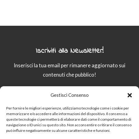
Iscriviti alla Newsletter!
Inserisci la tua email per rimanere aggiornato sui
contenuti che pubblico!
Gestisci Consenso
Email
Per fornire le migliori esperienze, utilizziamo tecnologie come i cookie per
memorizzare e/o accedere alle informazioni del dispositivo. Il consenso a
queste tecnologie ci permetterà di elaborare dati come il comportamento di
Procedendo accetti la privacy policy
navigazione o ID unici su questo sito. Non acconsentire o ritirare il consenso
può influire negativamente su alcune caratteristiche e funzioni.