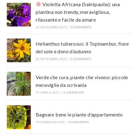
Violetta Africana (Saintpaulia): una
piantina non trendy, meravigliosa,
rilassante e facile da amare
18 NOVEMBRE 2025
/
0 COMMENTS
Helianthus tuberosus: il Topinambur, fiore
del sole e dono d’autunno
28 SETTEMBRE 2025
/
0 COMMENTS
Verde che cura, piante che vivono: piccole
meraviglie da scrivania
17 APRILE 2025
/
4 COMMENTS
Bagnare bene le piante d’appartamento
19 FEBBRAIO 2024
/
0 COMMENTS