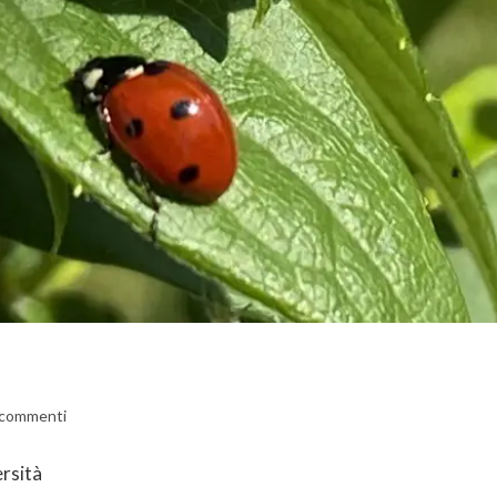
 commenti
ersità