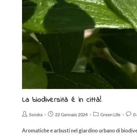
La biodiversità é in città!
Sondra
22 Gennaio 2024
Green Life
0
Aromatiche e arbusti nel giardino urbano di biodiv