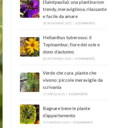
(Saintpaulia): una piantina non
trendy, meravigliosa, rilassante
e facile da amare
18 NOVEMBRE 2025
/
0 COMMENTS
Helianthus tuberosus: il
Topinambur, fiore del sole e
dono d’autunno
28 SETTEMBRE 2025
/
0 COMMENTS
Verde che cura, piante che
vivono: piccole meraviglie da
scrivania
17 APRILE 2025
/
4 COMMENTS
Bagnare bene le piante
d’appartamento
19 FEBBRAIO 2024
/
0 COMMENTS