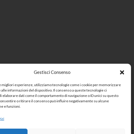
Gestisci Consenso
le migliori esperienze, utilizziamo tecnologie come i cookie per memorizzare
alle informazioni del dispositivo. Il consenso a queste tecnologie ci
i elaborare dati come il comportamento di navigazione o ID unici su questo
consentire o ritirare il consenso può influire negativamente su alcune
he e funzioni.
izi