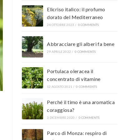
Elicriso italico: il profumo
dorato del Mediterraneo
24 OTTOBRE 2023
/
0 COMMENTS
Abbracciare gli alberi fa bene
29 APRILE 2022
/
0 COMMENTS
Portulaca oleracea il
concentrato di vitamine
12 AGOSTO 2021
/
0 COMMENTS
Perché il timo è una aromatica
coraggiosa?
3 DICEMBRE 2020
/
0 COMMENTS
Parco di Monza: respiro di