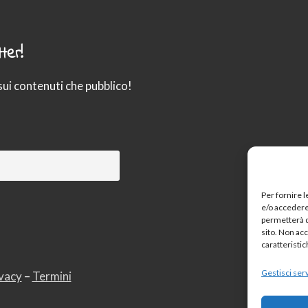
ter!
sui contenuti che pubblico!
Per fornire 
e/o accedere 
permetterà d
sito. Non ac
caratteristic
Gestisci serv
vacy
–
Termini