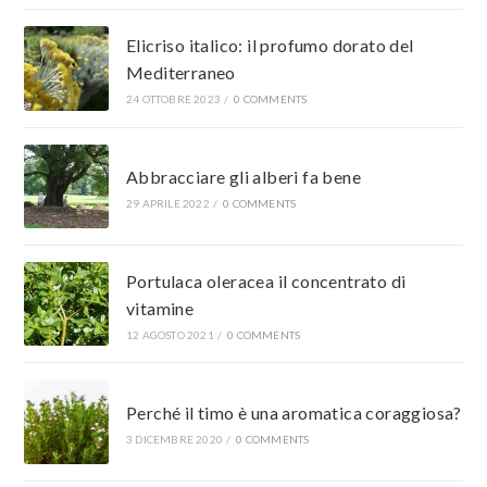
Elicriso italico: il profumo dorato del
Mediterraneo
24 OTTOBRE 2023
/
0 COMMENTS
Abbracciare gli alberi fa bene
29 APRILE 2022
/
0 COMMENTS
Portulaca oleracea il concentrato di
vitamine
12 AGOSTO 2021
/
0 COMMENTS
Perché il timo è una aromatica coraggiosa?
3 DICEMBRE 2020
/
0 COMMENTS