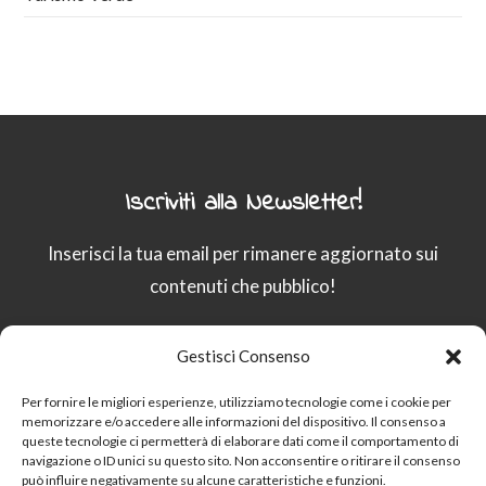
Iscriviti alla Newsletter!
Inserisci la tua email per rimanere aggiornato sui
contenuti che pubblico!
Gestisci Consenso
Email
Per fornire le migliori esperienze, utilizziamo tecnologie come i cookie per
memorizzare e/o accedere alle informazioni del dispositivo. Il consenso a
queste tecnologie ci permetterà di elaborare dati come il comportamento di
Procedendo accetti la privacy policy
navigazione o ID unici su questo sito. Non acconsentire o ritirare il consenso
può influire negativamente su alcune caratteristiche e funzioni.