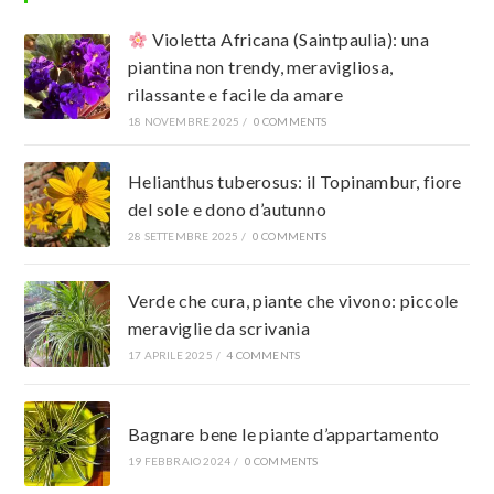
Violetta Africana (Saintpaulia): una
piantina non trendy, meravigliosa,
rilassante e facile da amare
18 NOVEMBRE 2025
/
0 COMMENTS
Helianthus tuberosus: il Topinambur, fiore
del sole e dono d’autunno
28 SETTEMBRE 2025
/
0 COMMENTS
Verde che cura, piante che vivono: piccole
meraviglie da scrivania
17 APRILE 2025
/
4 COMMENTS
Bagnare bene le piante d’appartamento
19 FEBBRAIO 2024
/
0 COMMENTS