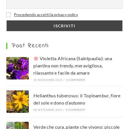
Procedendo accetti la privacy policy
Post Recenti
Violetta Africana (Saintpaulia): una
piantina non trendy, meravigliosa,
rilassante e facile da amare
18 NOVEMBRE 2025
/
0 COMMENTS
Helianthus tuberosus: il Topinambur, fiore
del sole e dono d’autunno
28 SETTEMBRE 2025
/
0 COMMENTS
Verde che cura, piante che vivono: piccole