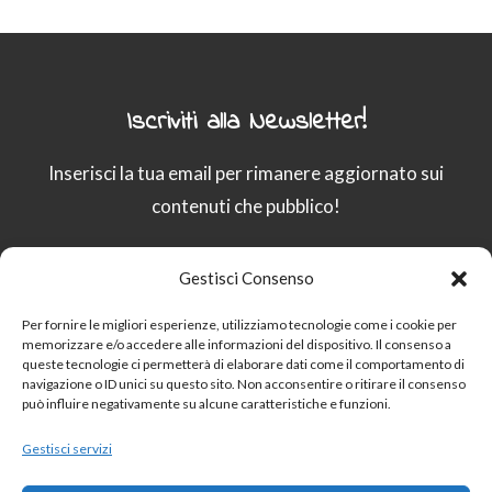
Iscriviti alla Newsletter!
Inserisci la tua email per rimanere aggiornato sui
contenuti che pubblico!
Gestisci Consenso
Email
Per fornire le migliori esperienze, utilizziamo tecnologie come i cookie per
memorizzare e/o accedere alle informazioni del dispositivo. Il consenso a
queste tecnologie ci permetterà di elaborare dati come il comportamento di
Procedendo accetti la privacy policy
navigazione o ID unici su questo sito. Non acconsentire o ritirare il consenso
può influire negativamente su alcune caratteristiche e funzioni.
Gestisci servizi