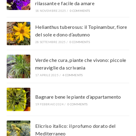
rilassante e facile da amare
18 NOVEMBRE 2025
/
0 COMMENTS
Helianthus tuberosus: il Topinambur, fiore
del sole e dono d’autunno
28 SETTEMBRE 2025
/
0 COMMENTS
Verde che cura, piante che vivono: piccole
meraviglie da scrivania
17 APRILE 2025
/
4 COMMENTS
Bagnare bene le piante d’appartamento
19 FEBBRAIO 2024
/
0 COMMENTS
Elicriso italico: il profumo dorato del
Mediterraneo