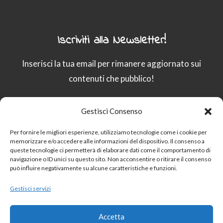
Iscriviti alla Newsletter!
Inserisci la tua email per rimanere aggiornato sui
contenuti che pubblico!
Gestisci Consenso
Email
Per fornire le migliori esperienze, utilizziamo tecnologie come i cookie per
memorizzare e/o accedere alle informazioni del dispositivo. Il consenso a
queste tecnologie ci permetterà di elaborare dati come il comportamento di
Procedendo accetti la privacy policy
navigazione o ID unici su questo sito. Non acconsentire o ritirare il consenso
può influire negativamente su alcune caratteristiche e funzioni.
Gestisci servizi
Sito protetto da
reCAPTCHA:
Privacy
–
Termini
Accetta