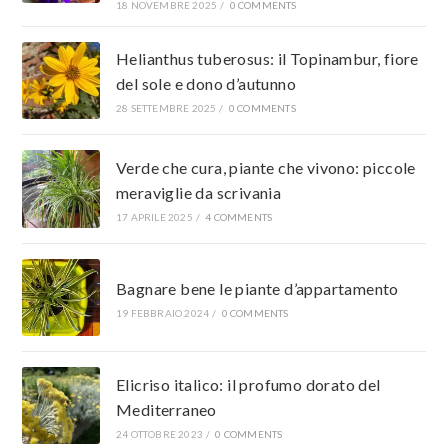
18 NOVEMBRE 2025
/
0 COMMENTS
Helianthus tuberosus: il Topinambur, fiore
del sole e dono d’autunno
28 SETTEMBRE 2025
/
0 COMMENTS
Verde che cura, piante che vivono: piccole
meraviglie da scrivania
17 APRILE 2025
/
4 COMMENTS
Bagnare bene le piante d’appartamento
19 FEBBRAIO 2024
/
0 COMMENTS
Elicriso italico: il profumo dorato del
Mediterraneo
24 OTTOBRE 2023
/
0 COMMENTS