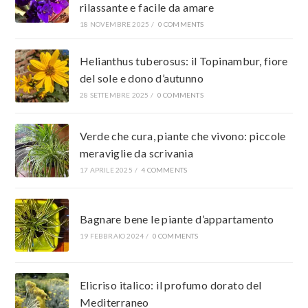
rilassante e facile da amare
18 NOVEMBRE 2025
/
0 COMMENTS
Helianthus tuberosus: il Topinambur, fiore
del sole e dono d’autunno
28 SETTEMBRE 2025
/
0 COMMENTS
Verde che cura, piante che vivono: piccole
meraviglie da scrivania
17 APRILE 2025
/
4 COMMENTS
Bagnare bene le piante d’appartamento
19 FEBBRAIO 2024
/
0 COMMENTS
Elicriso italico: il profumo dorato del
Mediterraneo