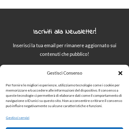
Iscriviti alla Newsletter!
Inserisci la tua email per rimanere aggiornato sui
contenuti che pubblico!
Gestisci Consenso
Email
Per fornire le migliori esperienze, utilizziamo tecnologie come i cookie per
memorizzare e/o accedere alle informazioni del dispositivo. Il consenso a
queste tecnologie ci permetterà di elaborare dati come il comportamento di
Procedendo accetti la privacy policy
navigazione o ID unici su questo sito. Non acconsentire o ritirare il consenso
può influire negativamente su alcune caratteristiche e funzioni.
Gestisci servizi