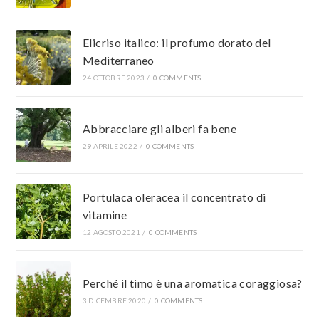
Elicriso italico: il profumo dorato del
Mediterraneo
24 OTTOBRE 2023
/
0 COMMENTS
Abbracciare gli alberi fa bene
29 APRILE 2022
/
0 COMMENTS
Portulaca oleracea il concentrato di
vitamine
12 AGOSTO 2021
/
0 COMMENTS
Perché il timo è una aromatica coraggiosa?
3 DICEMBRE 2020
/
0 COMMENTS