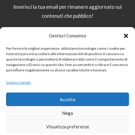
Inserisci la tua email per rimanere aggiornato sui
contenuti che pubblico!
Gestisci Consenso
Email
Per fornire le migliori esperienze, utilizziamo tecnologie come i cookie per
memorizzare e/o accedere alle informazioni del dispositivo. Il consenso a
queste tecnologie ci permetterà di elaborare dati come il comportamento di
Procedendo accetti la privacy policy
navigazione o ID unici su questo sito. Non acconsentire o ritirare il consenso
può influire negativamente su alcune caratteristiche e funzioni.
Gestisci servizi
Sito protetto da
reCAPTCHA:
Privacy
–
Termini
Accetta
Nega
Visualizza preferenze
COPYRIGHT 2026 GROWBELLIS - REALIZZATO DA