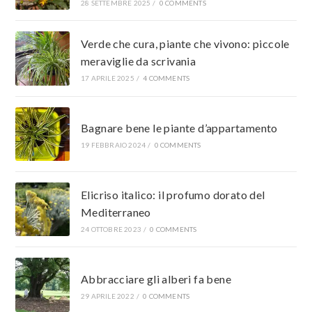
28 SETTEMBRE 2025
/
0 COMMENTS
Verde che cura, piante che vivono: piccole
meraviglie da scrivania
17 APRILE 2025
/
4 COMMENTS
Bagnare bene le piante d’appartamento
19 FEBBRAIO 2024
/
0 COMMENTS
Elicriso italico: il profumo dorato del
Mediterraneo
24 OTTOBRE 2023
/
0 COMMENTS
Abbracciare gli alberi fa bene
29 APRILE 2022
/
0 COMMENTS