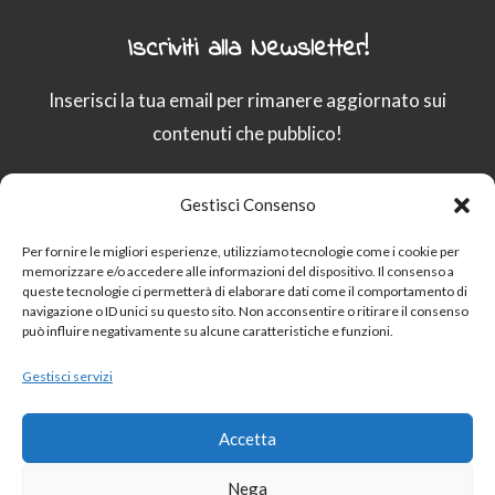
Iscriviti alla Newsletter!
Inserisci la tua email per rimanere aggiornato sui
contenuti che pubblico!
Gestisci Consenso
Email
Per fornire le migliori esperienze, utilizziamo tecnologie come i cookie per
memorizzare e/o accedere alle informazioni del dispositivo. Il consenso a
queste tecnologie ci permetterà di elaborare dati come il comportamento di
Procedendo accetti la privacy policy
navigazione o ID unici su questo sito. Non acconsentire o ritirare il consenso
può influire negativamente su alcune caratteristiche e funzioni.
Gestisci servizi
Sito protetto da
reCAPTCHA:
Privacy
–
Termini
Accetta
Nega