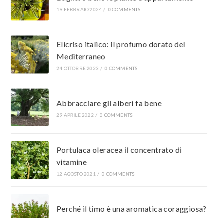
19 FEBBRAIO 2024
/
0 COMMENTS
Elicriso italico: il profumo dorato del
Mediterraneo
24 OTTOBRE 2023
/
0 COMMENTS
Abbracciare gli alberi fa bene
29 APRILE 2022
/
0 COMMENTS
Portulaca oleracea il concentrato di
vitamine
12 AGOSTO 2021
/
0 COMMENTS
Perché il timo è una aromatica coraggiosa?