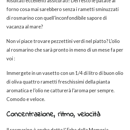
Risultati eccellenti assicurati! Del resto le patate al
forno cosa mai sarebbero senza i rametti sminuzzati
di rosmarino con quell’inconfondibile sapore di
vacanza al mare?
Non vi piace trovare pezzettini verdi nel piatto? L’olio
al rosmarino che sarà pronto in meno di un mese fa per
voi :
Immergete in un vasetto con un 1/4 di litro di buon olio
di oliva quattro rametti freschissimi della pianta
aromatica e l’olio ne catturerà l’aroma per sempre.
Comodo e veloce.
Concentrazione, ritmo, velocità
Il rosmarino è anche detta l’ Erba della Memoria