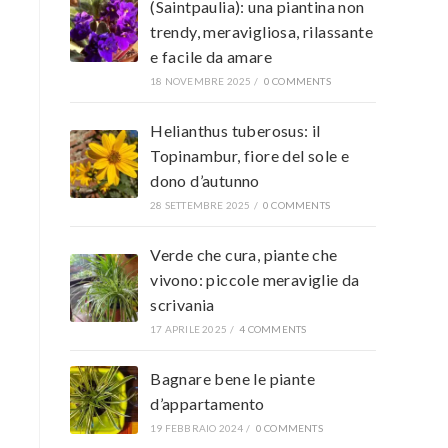
(Saintpaulia): una piantina non
trendy, meravigliosa, rilassante
e facile da amare
18 NOVEMBRE 2025
/
0 COMMENTS
Helianthus tuberosus: il
Topinambur, fiore del sole e
dono d’autunno
28 SETTEMBRE 2025
/
0 COMMENTS
Verde che cura, piante che
vivono: piccole meraviglie da
scrivania
17 APRILE 2025
/
4 COMMENTS
Bagnare bene le piante
d’appartamento
19 FEBBRAIO 2024
/
0 COMMENTS