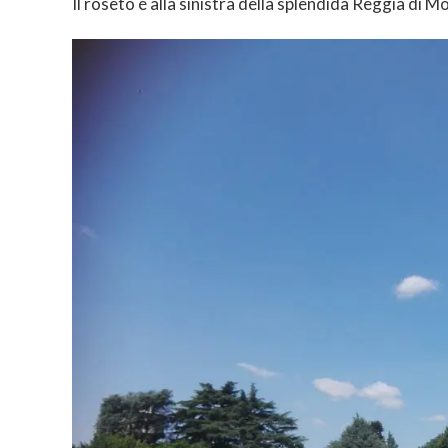
Il roseto é alla sinistra della splendida Reggia di M