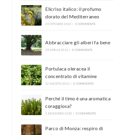
Elicriso italico: il profumo
dorato del Mediterraneo
24 OTTOBRE 2023
/
0 COMMENTS
Abbracciare gli alberi fa bene
29 APRILE 2022
/
0 COMMENTS
Portulaca oleracea il
concentrato di vitamine
12 AGOSTO 2021
/
0 COMMENTS
Perché il timo è una aromatica
coraggiosa?
3 DICEMBRE 2020
/
0 COMMENTS
Parco di Monza: respiro di